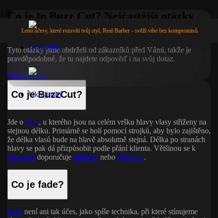
Co je to Buzz Cut? Nejčastější otázky
pro Barbera
Letní účesy, které rozsvítí tvůj styl, Real Barber - svěží vibe bez kompromisů.
Tyto otázky jsme obdrželi od zákazníků před Vámi, takže je
pravděpodobné, že tu najdete odpověď i na svůj dotaz.
Položit dotaz
Co je BuzzCut?
Jde o
účes
, u kterého jsou na celém vršku hlavy vlasy střiženy na
stejnou délku. Primárně se holí pomocí strojků, aby bylo zajištěno,
že délka vlasů bude na hlavě absolutně stejná. Délka po stranách
hlavy se pak dá přizpůsobit podle přání klienta. Většinou se k
buzzcutu
doporučuje
midfade
nebo
highfade
.
Co je fade?
Fade
není ani tak účes, jako spíše technika, při které stínujeme