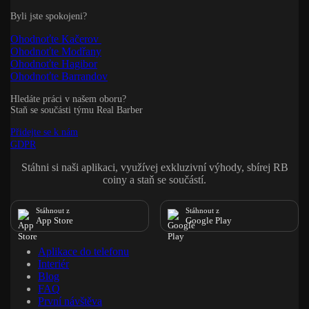
Byli jste spokojeni?
Ohodnoťte Kačerov
Ohodnoťte Modřany
Ohodnoťte Hagibor
Ohodnoťte Barrandov
Hledáte práci v našem oboru?
Staň se součásti týmu Real Barber
Přidejte se k nám
GDPR
Stáhni si naši aplikaci, využívej exkluzivní výhody, sbírej RB
coiny a staň se součástí.
Stáhnout z
Stáhnout z
App Store
Google Play
Aplikace do telefonu
Interiér
Blog
FAQ
První návštěva