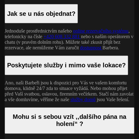
Jak se u nás objednat?
Jednoduše prostřednictvím našeho
online rezervačního systému
,
telefonicky na čísle
+420 608 332 881
nebo s naším operátorem v
chatu (v pravém dolním rohu). Můžete také zkusit přijít bez
rezervace, ale nemůžeme Vám zaručit
dostupnost
Barbera
.
Poskytujete služby i mimo vaše lokace?
Ano, naši
Barbeři
jsou k dispozici pro Vás ve vašem komfortu
domova, klidně 24/7 zda to situace vyžádá. Nebo mohou přijet
před Vaší svatbou, oslavou, firemním večírkem. Stačí nám
zavolat
a vše domluvíme, věříme že naše
služby domů
jsou Vaše řešení.
Mohu si s sebou vzít ,,dalšího pána na
holení“ ?