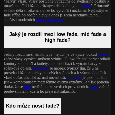
“barvu” vlasů. Vlasy postupně vytrácíme od světlejšího odstínu k
tmavšímu. Od kůže do různých délek dle typu ,,
fejdu’
’. Primárně
se fade dělá strojkem, ale lze ho vytvořit i nůžkami. Nejčastěji se
fade stříhá po bocích hlavy a dnes je zcela neodmyslitelnou
součástí moderních
účesových trendů
.
Jaký je rozdíl mezi low fade, mid fade a
high fade?
Jediný rozdíl mezi těmito typy “fejdů” je ve výšce, odkud
barber
začne vlasy vytrácet směrem vzhůru. U low “fejdu” barber odholí
kontury kolem uší a kotlety, ale nedochází k výtratu barvy ze
spánkové oblasti.
High fade
je naopak typický tím, že u něj
prosvítá kůže prakticky na celých spáncích a k výtratu do délek
vlasů občas dochází až nad úrovní uší.
Mid fade
je pak – uhádli
jste – kompromisem mezi těmito dvěma extrémy. Je však potřeba
dodat, že se
fade
nedělá pouze ve třech provedeních.
Fade
začíná
především tam, kde si ho přeje mít zákazník.
Kdo může nosit fade?