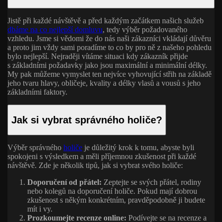
Jistě při každé návštěvě a před každým začátkem našich služeb
dbáme na co nejlepší domluvu
, tedy výběr požadovaného
vzhledu. Jsme si vědomi že do nás naši zákazníci vkládají důvěru
a proto jim vždy sami poradíme to co by pro ně z našeho pohledu
bylo nejlepší. Nejraději vítáme situaci kdy zákazník přijde
s základními požadavky jako jsou maximální a minimální délky.
My pak můžeme vymyslet ten nejvíce vyhovující střih na základě
jeho tvaru hlavy, obličeje, kvality a délky vlasů a vousů s jeho
základními faktory.
Jak si vybrat správného holiče?
Výběr správného
holiče
je důležitý krok k tomu, abyste byli
spokojeni s výsledkem a měli příjemnou zkušenost při každé
návštěvě. Zde je několik tipů, jak si vybrat svého holiče:
Doporučení od přátel:
Zeptejte se svých přátel, rodiny
nebo kolegů na doporučení holiče. Pokud mají dobrou
zkušenost s někým konkrétním, pravděpodobně ji budete
mít i vy.
Prozkoumejte recenze online:
Podívejte se na recenze a