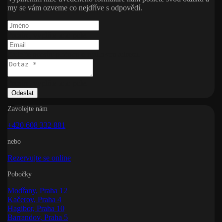
my se vám ozveme co nejdříve s odpovědí.
Prosím, vyplňte toto pole.
Zadejte prosím platnou e-mailovou adresu.
Prosím, vyplňte toto pole.
Odeslat
Zavolejte nám
+420 608 332 881
nebo
Rezervujte se online
Pobočky
Modřany, Praha 12
Kačerov, Praha 4
Hagibor, Praha 10
Barrandov, Praha 5