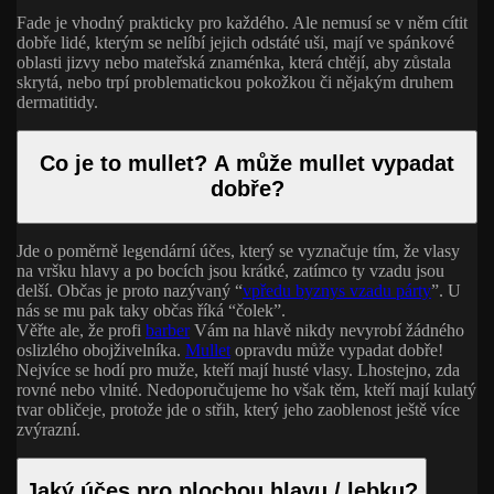
Fade je vhodný prakticky pro každého. Ale nemusí se v něm cítit
dobře lidé, kterým se nelíbí jejich odstáté uši, mají ve spánkové
oblasti jizvy nebo mateřská znaménka, která chtějí, aby zůstala
skrytá, nebo trpí problematickou pokožkou či nějakým druhem
dermatitidy.
Co je to mullet? A může mullet vypadat
dobře?
Jde o poměrně legendární účes, který se vyznačuje tím, že vlasy
na vršku hlavy a po bocích jsou krátké, zatímco ty vzadu jsou
delší. Občas je proto nazývaný “
vpředu byznys vzadu párty
”. U
nás se mu pak taky občas říká “čolek”.
Věřte ale, že profi
barber
Vám na hlavě nikdy nevyrobí žádného
oslizlého obojživelníka.
Mullet
opravdu může vypadat dobře!
Nejvíce se hodí pro muže, kteří mají husté vlasy. Lhostejno, zda
rovné nebo vlnité. Nedoporučujeme ho však těm, kteří mají kulatý
tvar obličeje, protože jde o střih, který jeho zaoblenost ještě více
zvýrazní.
Jaký účes pro plochou hlavu / lebku?