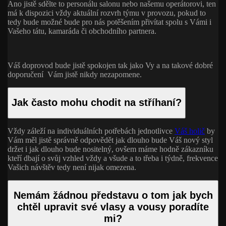
Ano jistě sdělte to personálu salonu nebo našemu operátorovi, ten
má k dispozici vždy aktuální rozvrh týmu
v provozu, pokud to
tedy bude možné bude pro nás potěšením přivítat spolu s Vámi i
Vašeho tátu, kamaráda či obchodního partnera.
Váš doprovod bude jistě spokojen tak jako Vy a na takové dobré
doporučení Vám jistě nikdy nezapomene.
Jak často mohu chodit na stříhaní?
Vždy záleží na individuálních potřebách jednotlivce
Váš holič
by
Vám měl jistě správně odpovědět jak dlouho bude Váš nový styl
držet i jak dlouho bude nositelný, ovšem máme hodně zákazníku
kteří dbají o svůj vzhled vždy a všude a to třeba i týdně, frekvence
Vašich návštěv tedy není nijak omezena.
Nemám žádnou představu o tom jak bych
chtěl upravit své vlasy a vousy poradíte
mi?