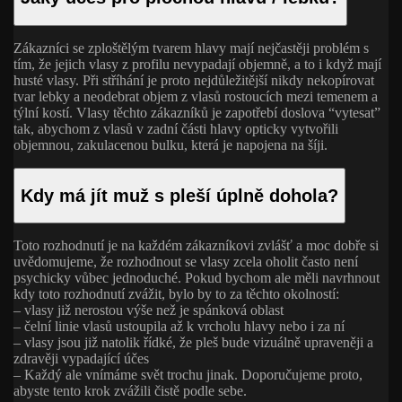
Zákazníci se zploštělým tvarem hlavy mají nejčastěji problém s
tím, že jejich vlasy z profilu nevypadají objemně, a to i když mají
husté vlasy. Při stříhání je proto nejdůležitější nikdy nekopírovat
tvar lebky a neodebrat objem z vlasů rostoucích mezi temenem a
týlní kostí. Vlasy těchto zákazníků je zapotřebí doslova “vytesat”
tak, abychom z vlasů v zadní části hlavy opticky vytvořili
objemnou, zakulacenou bulku, která je napojena na šíji.
Kdy má jít muž s pleší úplně dohola?
Toto rozhodnutí je na každém zákazníkovi zvlášť a moc dobře si
uvědomujeme, že rozhodnout se vlasy zcela oholit často není
psychicky vůbec jednoduché. Pokud bychom ale měli navrhnout
kdy toto rozhodnutí zvážit, bylo by to za těchto okolností:
– vlasy již nerostou výše než je spánková oblast
– čelní linie vlasů ustoupila až k vrcholu hlavy nebo i za ní
– vlasy jsou již natolik řídké, že pleš bude vizuálně upraveněji a
zdravěji vypadající účes
– Každý ale vnímáme svět trochu jinak. Doporučujeme proto,
abyste tento krok zvážili čistě podle sebe.