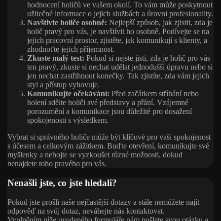
hodnocení holičů ve vašem okolí. To vám může poskytnout
užitečné informace o jejich službách a úrovni profesionality.
Navštivte holiče osobně:
Nejlepší způsob, jak zjistit, zda je
holič pravý pro vás, je navštívit ho osobně. Podívejte se na
jejich pracovní prostor, zjistěte, jak komunikují s klienty, a
zhodnoťte jejich příjemnost.
Zkuste malý test:
Pokud si nejste jisti, zda je holič pro vás
ten pravý, zkuste si nechat udělat jednodušší úpravu nebo si
jen nechat zastřihnout konečky. Tak zjistíte, zda vám jejich
styl a přístup vyhovuje.
Komunikujte očekávání:
Před začátkem stříhání nebo
holení sdělte holiči své představy a přání. Vzájemné
porozumění a komunikace jsou důležité pro dosažení
spokojenosti s výsledkem.
Vybrat si správného holiče může být klíčové pro vaši spokojenost
s účesem a celkovým zážitkem. Buďte otevření, komunikujte své
myšlenky a nebojte se vyzkoušet různé možnosti, dokud
nenajdete toho pravého pro vás.
Nenašli jste, co jste hledali?
Pokud jste prošli naše nejčastější dotazy a stále nemůžete najít
odpověď na svůj dotaz, neváhejte nás kontaktovat.
Vyplněním níže uvedeného formuláře nám pošlete svou otázku a